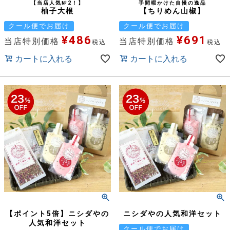
【当店人気№2！】
手間暇かけた自慢の逸品
柚子大根
【ちりめん山椒】
クール便でお届け
クール便でお届け
¥
486
¥
691
当店特別価格
当店特別価格
税込
税込
カートに入れる
カートに入れる
【ポイント5倍】ニシダやの
ニシダやの人気和洋セット
人気和洋セット
クール便でお届け