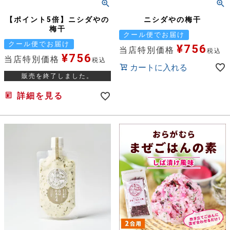
【ポイント5倍】ニシダやの
ニシダやの梅干
梅干
クール便でお届け
クール便でお届け
¥
756
当店特別価格
税込
¥
756
当店特別価格
税込
カートに入れる
販売を終了しました。
詳細を見る