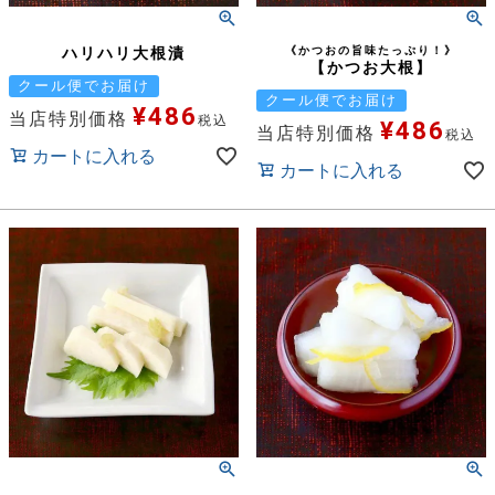
ハリハリ大根漬
《かつおの旨味たっぷり！》
【かつお大根】
クール便でお届け
クール便でお届け
¥
486
当店特別価格
税込
¥
486
当店特別価格
税込
カートに入れる
カートに入れる