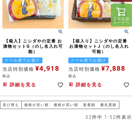
定期商品
カートへ
【箱入】ニシダやの定番 お
【箱入り】ニシダやの定番
漬物セットG（のし名入れ可
お漬物セットJ（のし名入れ
能）
可能）
クール便でお届け
クール便でお届け
¥
4,918
¥
7,888
当店特別価格
当店特別価格
税込
税込
詳細を見る
詳細を見る
並び替え
価格が安い順
価格が高い順
新着順
優先度順
52
件中
1
-
52
件表示