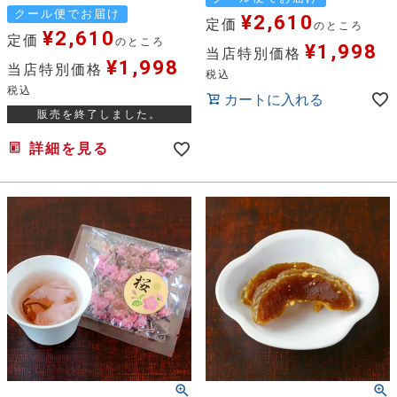
クール便でお届け
¥
2,610
定価
のところ
¥
2,610
定価
のところ
¥
1,998
当店特別価格
¥
1,998
当店特別価格
税込
税込
カートに入れる
販売を終了しました。
詳細を見る