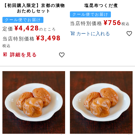
【初回購入限定】京都の漬物
塩昆布つくだ煮
おためしセット
クール便でお届け
クール便でお届け
¥
756
当店特別価格
税込
¥
4,428
定価
のところ
カートに入れる
¥
3,498
当店特別価格
税込
詳細を見る