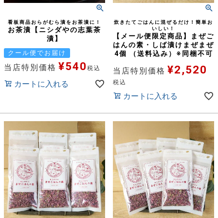
看板商品おらがむら漬をお茶漬に！
炊きたてごはんに混ぜるだけ！簡単お
お茶漬【ニシダやの志葉茶
いしい！
【メール便限定商品】まぜご
漬】
はんの素・しば漬けまぜまぜ
クール便でお届け
4個 （送料込み）※同梱不可
¥
540
当店特別価格
¥
2,520
税込
当店特別価格
税込
カートに入れる
カートに入れる