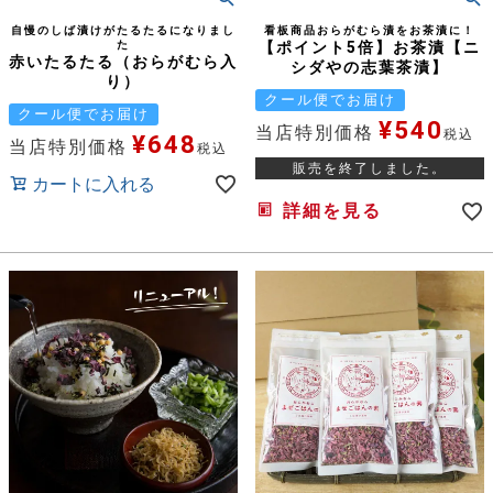
自慢のしば漬けがたるたるになりまし
看板商品おらがむら漬をお茶漬に！
た
【ポイント5倍】お茶漬【ニ
赤いたるたる（おらがむら入
シダやの志葉茶漬】
り）
クール便でお届け
クール便でお届け
¥
540
当店特別価格
税込
¥
648
当店特別価格
税込
販売を終了しました。
カートに入れる
詳細を見る