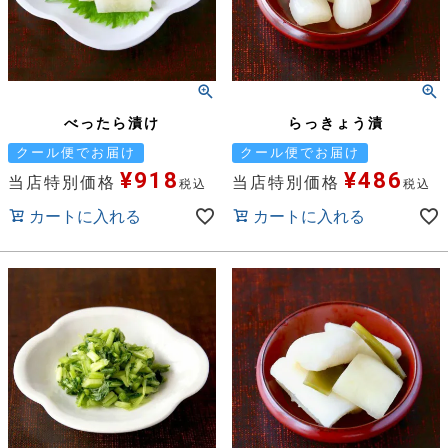
べったら漬け
らっきょう漬
クール便でお届け
クール便でお届け
¥
918
¥
486
当店特別価格
当店特別価格
税込
税込
カートに入れる
カートに入れる