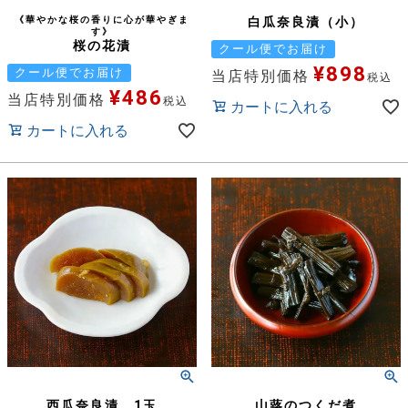
《華やかな桜の香りに心が華やぎま
白瓜奈良漬（小）
す》
桜の花漬
クール便でお届け
¥
898
クール便でお届け
当店特別価格
税込
¥
486
当店特別価格
税込
カートに入れる
カートに入れる
西瓜奈良漬 1玉
山蕗のつくだ煮