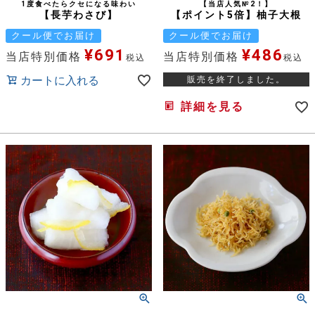
1度食べたらクセになる味わい
【当店人気№2！】
【長芋わさび】
【ポイント5倍】柚子大根
クール便でお届け
クール便でお届け
¥
691
¥
486
当店特別価格
当店特別価格
税込
税込
カートに入れる
販売を終了しました。
詳細を見る