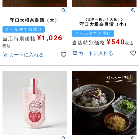
守口大根奈良漬（大）
《世界一長い！大根！》
守口大根奈良漬（小）
クール便でお届け
クール便でお届け
¥
1,026
当店特別価格
¥
540
当店特別価格
税込
税込
カートに入れる
カートに入れる