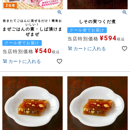
炊きたてごはんに混ぜるだけ！簡単お
しその実つくだ煮
いしい！
まぜごはんの素・しば漬けま
クール便でお届け
ぜまぜ
¥
594
当店特別価格
税込
クール便でお届け
カートに入れる
¥
540
当店特別価格
税込
カートに入れる