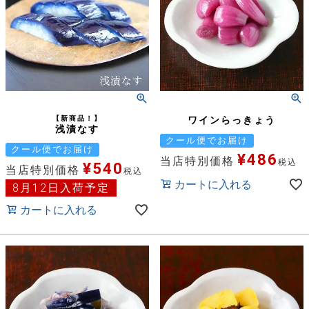
【新商品！】
ワインらっきょう
浅漬なす
クール便でお届け
クール便でお届け
¥
486
当店特別価格
税込
¥
540
当店特別価格
税込
カートに入れる
8月12日入荷予定
カートに入れる