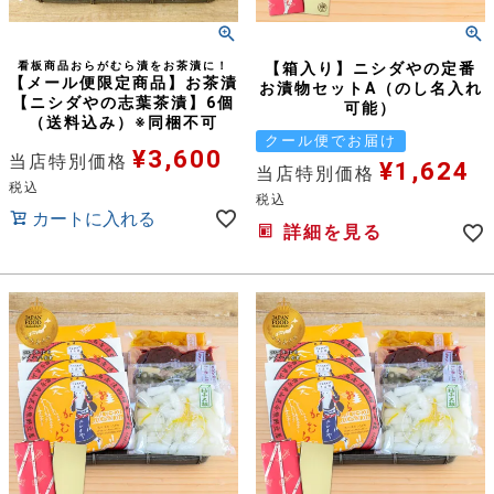
看板商品おらがむら漬をお茶漬に！
【箱入り】ニシダやの定番
【メール便限定商品】お茶漬
お漬物セットA（のし名入れ
【ニシダやの志葉茶漬】6個
可能）
（送料込み）※同梱不可
クール便でお届け
¥
3,600
当店特別価格
¥
1,624
当店特別価格
税込
税込
カートに入れる
詳細を見る