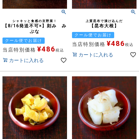
シャキッと食感の京野菜！
上質昆布で漬け込んだ
【8/16発送不可×】刻み み
【昆布大根】
ぶな
クール便でお届け
クール便でお届け
¥
486
当店特別価格
税込
¥
486
当店特別価格
税込
カートに入れる
カートに入れる