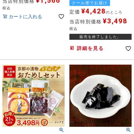
¥
1,566
当店特別価格
クール便でお届け
税込
¥
4,428
定価
のところ
カートに入れる
¥
3,498
当店特別価格
税込
販売を終了しました。
詳細を見る