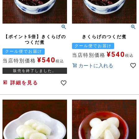
【ポイント5倍】きくらげの
きくらげのつくだ煮
つくだ煮
クール便でお届け
クール便でお届け
¥
540
当店特別価格
税込
¥
540
当店特別価格
税込
カートに入れる
販売を終了しました。
詳細を見る