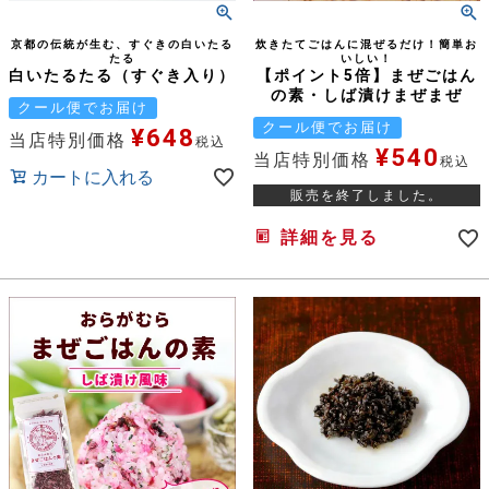
京都の伝統が生む、すぐきの白いたる
炊きたてごはんに混ぜるだけ！簡単お
たる
いしい！
白いたるたる（すぐき入り）
【ポイント5倍】まぜごはん
の素・しば漬けまぜまぜ
クール便でお届け
クール便でお届け
¥
648
当店特別価格
税込
¥
540
当店特別価格
税込
カートに入れる
販売を終了しました。
詳細を見る