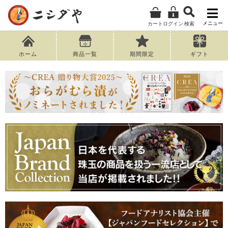
メニュー
カート
ログイン
検索
ホーム
商品一覧
期間限定
ギフト
キーワード
価格
〜
在庫なし商品
在庫なし商品を表示しない
商品番号/JANコード
並び順
新着順