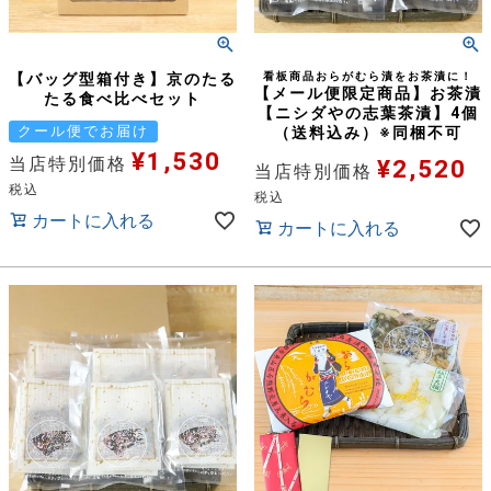
【バッグ型箱付き】京のたる
看板商品おらがむら漬をお茶漬に！
【メール便限定商品】お茶漬
たる食べ比べセット
【ニシダやの志葉茶漬】4個
クール便でお届け
（送料込み）※同梱不可
¥
1,530
当店特別価格
¥
2,520
当店特別価格
税込
税込
カートに入れる
カートに入れる