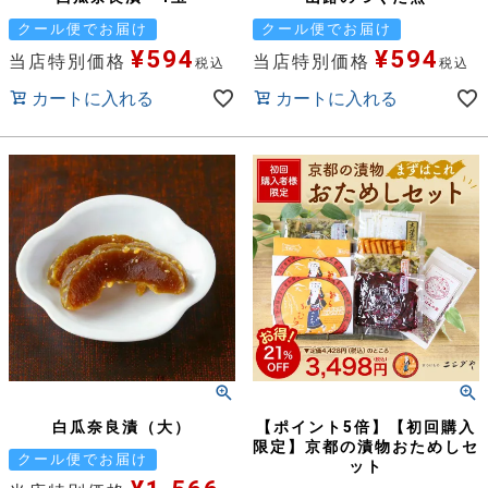
クール便でお届け
クール便でお届け
¥
594
¥
594
当店特別価格
当店特別価格
税込
税込
カートに入れる
カートに入れる
白瓜奈良漬（大）
【ポイント5倍】【初回購入
限定】京都の漬物おためしセ
クール便でお届け
ット