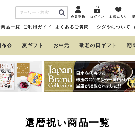
会員登録
ログイン
お気に入り
全商品一覧
ご利用ガイド
よくあるご質問
ニシダやについて
頒布会
夏ギフト
お中元
敬老の日ギフト
期
在庫なし商品
在庫なし商品を表示し
商品番号/JANコード
並び順
新着順
登録順
価格
レビュー順
キーワー
還暦祝い商品一覧