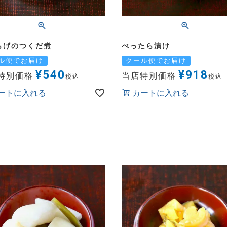
らげのつくだ煮
べったら漬け
ル便でお届け
クール便でお届け
¥
540
¥
918
特別価格
当店特別価格
税込
税込
ートに入れる
カートに入れる