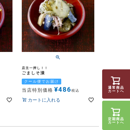
店主一押し！！
ごましそ漬
クール便でお届け
¥
486
通常商品
当店特別価格
税込
カートへ
カートに入れる
定期商品
カートへ