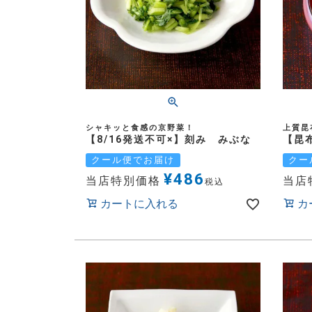
シャキッと食感の京野菜！
上質昆
【8/16発送不可×】刻み みぶな
【昆
クール便でお届け
クー
¥
486
当店特別価格
当店
税込
カートに入れる
カ