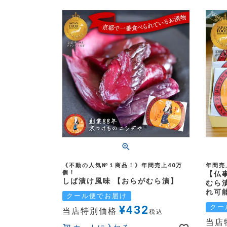
《不動の人気№１商品！》年間売上40万
年間売
個！
【仏
しば漬け風味 【おらがむら漬】
むら
れ可
クール便でお届け
¥
432
クー
当店特別価格
税込
当店