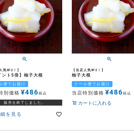
人気№2！】
【当店人気№2！】
イント5倍】柚子大根
柚子大根
ル便でお届け
クール便でお届け
¥
486
¥
486
特別価格
当店特別価格
税込
税込
カートに入れる
販売を終了しました。
詳細を見る