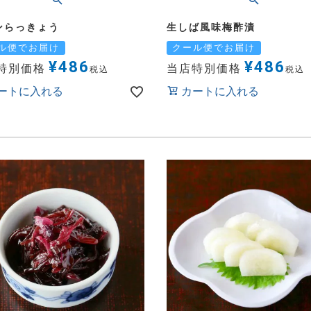
ンらっきょう
生しば風味梅酢漬
ル便でお届け
クール便でお届け
¥
486
¥
486
特別価格
当店特別価格
税込
税込
ートに入れる
カートに入れる