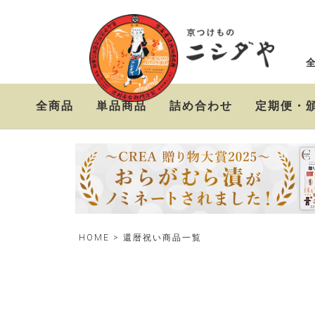
全商品
単品商品
詰め合わせ
定期便・
キーワード
ニシダやの定番お漬物
おらがむら漬セット
お漬物＆高級茶漬けセ
セット
ット
価格
〜
HOME
還暦祝い商品一覧