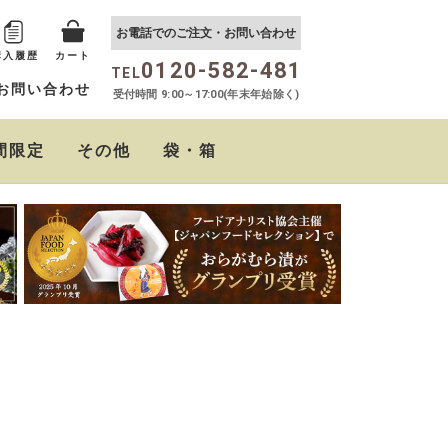
お電話でのご注文・お問い合わせ
購入履歴
カート
0120-582-481
TEL
お問い合わせ
受付時間 9:00～17:00(年末年始除く)
間限定
その他
袋・箱
ない
おらがむら まぜごはん
しば茶漬け
たるたるソース
クリームチーズの西京
ちりめん山椒
おらがむらポン酢
の素
味噌漬
が安い順
価格が高い順
優先度順
ドヒット順