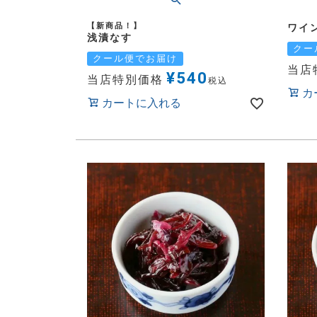
【新商品！】
ワイ
浅漬なす
クー
クール便でお届け
当店
¥
540
当店特別価格
税込
カ
カートに入れる