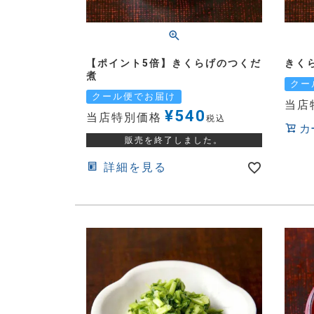
【ポイント5倍】きくらげのつくだ
きく
煮
クー
クール便でお届け
当店
¥
540
当店特別価格
税込
カ
販売を終了しました。
詳細を見る