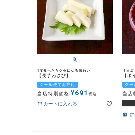
1度食べたらクセになる味わい
【当店
【長芋わさび】
【ポ
クール便でお届け
クー
¥
691
当店特別価格
当店
税込
カートに入れる