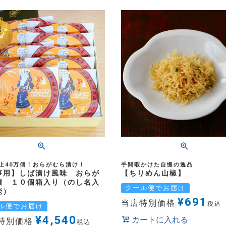
上40万個！おらがむら漬け！
手間暇かけた自慢の逸品
事用】しば漬け風味 おらが
【ちりめん山椒】
漬 １０個箱入り（のし名入
クール便でお届け
能）
¥
691
当店特別価格
税込
ル便でお届け
¥
4,540
カートに入れる
特別価格
税込