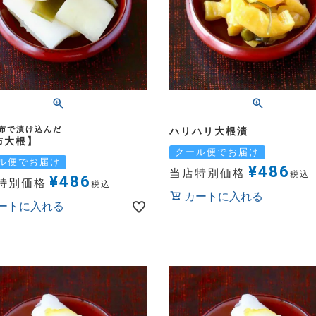
布で漬け込んだ
ハリハリ大根漬
布大根】
クール便でお届け
ル便でお届け
¥
486
当店特別価格
税込
¥
486
特別価格
税込
カートに入れる
ートに入れる