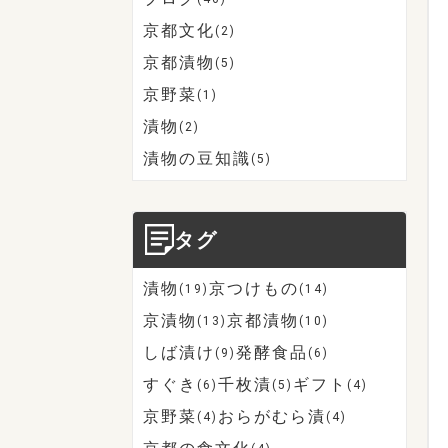
京都文化
(2)
京都漬物
(5)
京野菜
(1)
漬物
(2)
漬物の豆知識
(5)
タグ
漬物
京つけもの
(19)
(14)
京漬物
京都漬物
(13)
(10)
しば漬け
発酵食品
(9)
(6)
すぐき
千枚漬
ギフト
(6)
(5)
(4)
京野菜
おらがむら漬
(4)
(4)