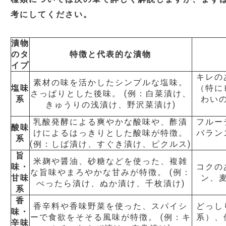
考にしてください。
漬物
のタ
特徴と代表的な漬物
イプ
キレの
素材の味を活かしたシンプルな塩味。
塩味
（特に
さっぱりとした後味。 (例：白菜漬け、
系
わい
きゅうりの浅漬け、野沢菜漬け)
乳酸発酵による爽やかな酸味や、酢漬
フルー
酸味
けによるはっきりとした酸味が特徴。
バラン
系
(例：しば漬け、すぐき漬け、ピクルス)
旨
米麹や醤油、砂糖などを使った、複雑
味・
コクの
な旨味やまろやかな甘みが特徴。 (例：
甘味
ン、
べったら漬け、ぬか漬け、千枚漬け)
系
香
香辛料や香味野菜を使った、スパイシ
どっし
味・
ーで食欲をそそる風味が特徴。 (例：キ
系）、
辛味