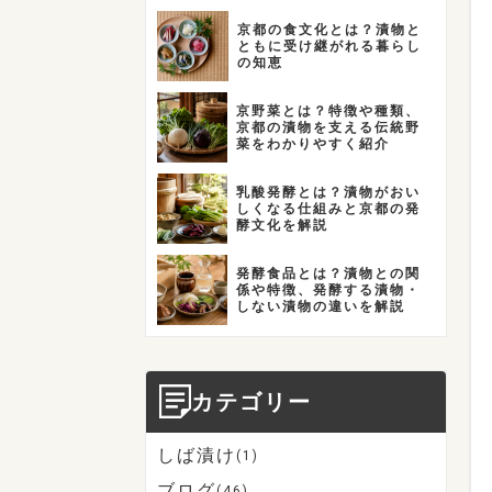
京都の食文化とは？漬物と
ともに受け継がれる暮らし
の知恵
京野菜とは？特徴や種類、
京都の漬物を支える伝統野
菜をわかりやすく紹介
乳酸発酵とは？漬物がおい
しくなる仕組みと京都の発
酵文化を解説
発酵食品とは？漬物との関
係や特徴、発酵する漬物・
しない漬物の違いを解説
カテゴリー
しば漬け
(1)
ブログ
(46)