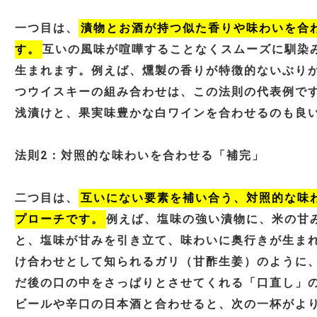
一つ目は、
漬物とお酒が持つ似た香りや味わいを合
す。
互いの風味が喧嘩することなくスムーズに馴染
生まれます。例えば、燻製の香りが特徴的ないぶり
つウイスキーの組み合わせは、この法則の代表例で
浅漬けと、果実味豊かな白ワインを合わせるのも良
法則2：対照的な味わいを合わせる「補完」
二つ目は、
互いにない要素を補い合う、対照的な味
プローチです。
例えば、塩味の強い漬物に、米の甘
と、塩味が甘みを引き立て、味わいに奥行きが生ま
け合わせとして知られるガリ（甘酢生姜）のように
だ後の口の中をさっぱりとさせてくれる「口直し」
ビールや辛口の日本酒と合わせると、次の一杯がよ