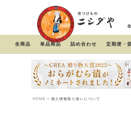
全商品
単品商品
詰め合わせ
定期便・
ニシダやの定番お漬物
おらがむら漬セット
お漬物＆高級茶漬けセ
セット
ット
HOME
個人情報取り扱いについて