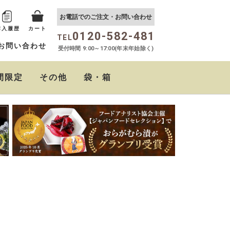
お電話でのご注文・お問い合わせ
購入履歴
カート
0120-582-481
TEL
お問い合わせ
受付時間 9:00～17:00(年末年始除く)
間限定
その他
袋・箱
おらがむら まぜごはん
しば茶漬け
たるたるソース
クリームチーズの西京
ちりめん山椒
おらがむらポン酢
の素
味噌漬