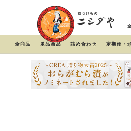
全商品
単品商品
詰め合わせ
定期便・
ニシダやの定番お漬物
おらがむら漬セット
お漬物＆高級茶漬けセ
セット
ット