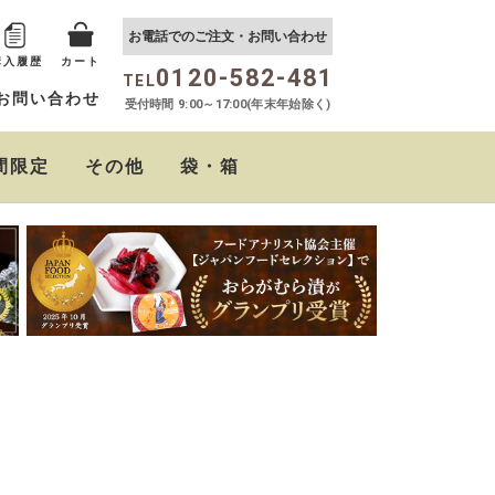
お電話でのご注文・お問い合わせ
購入履歴
カート
0120-582-481
TEL
お問い合わせ
受付時間 9:00～17:00(年末年始除く)
間限定
その他
袋・箱
おらがむら まぜごはん
しば茶漬け
たるたるソース
クリームチーズの西京
ちりめん山椒
おらがむらポン酢
の素
味噌漬