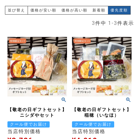
並び替え
価格が安い順
価格が高い順
新着順
優先度順
3
件中
1
-
3
件表示
【敬老の日ギフトセット】
【敬老の日ギフトセット】
ニシダやセット
稲穂（いなほ）
クール便でお届け
クール便でお届け
当店特別価格
当店特別価格