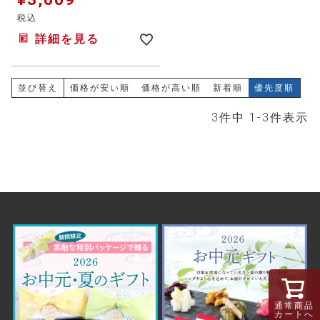
税込
詳細を見る
並び替え
価格が安い順
価格が高い順
新着順
優先度順
3
件中
1
-
3
件表示
通常商品
カートへ