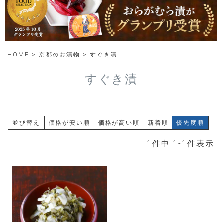
HOME
京都のお漬物
すぐき漬
すぐき漬
並び替え
価格が安い順
価格が高い順
新着順
優先度順
1
件中
1
-
1
件表示