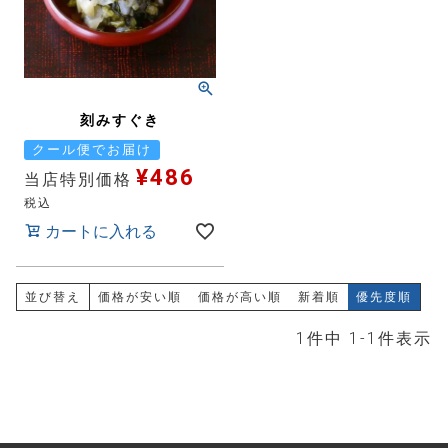
刻みすぐき
クール便でお届け
¥
486
当店特別価格
税込
カートに入れる
並び替え
価格が安い順
価格が高い順
新着順
優先度順
1
件中
1
-
1
件表示