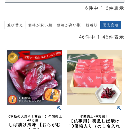
6
件中
1
-
6
件表示
並び替え
価格が安い順
価格が高い順
新着順
優先度順
46
件中
1
-
46
件表示
《不動の人気№１商品！》年間売上
年間売上40万個！
40万個！
【仏事用】胡瓜しば漬け
しば漬け風味 【おらがむ
10個箱入り（のし名入れ