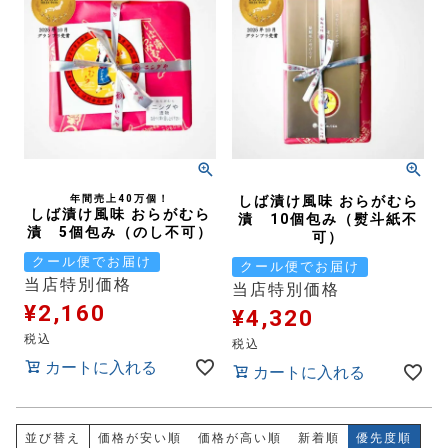
年間売上40万個！
しば漬け風味 おらがむら
しば漬け風味 おらがむら
漬 10個包み（熨斗紙不
漬 5個包み（のし不可）
可）
クール便でお届け
クール便でお届け
当店特別価格
当店特別価格
¥
2,160
¥
4,320
税込
税込
カートに入れる
カートに入れる
並び替え
価格が安い順
価格が高い順
新着順
優先度順