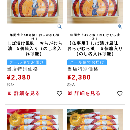
年間売上40万個！おらがむら漬
年間売上40万個！おらがむら漬
け！
け！
しば漬け風味 おらがむら
【仏事用】しば漬け風味
漬 5個箱入り（のし名入
おらがむら漬 ５個箱入り
れ可能）
（のし名入れ可能）
クール便でお届け
クール便でお届け
当店特別価格
当店特別価格
¥
2,380
¥
2,380
税込
税込
詳細を見る
詳細を見る