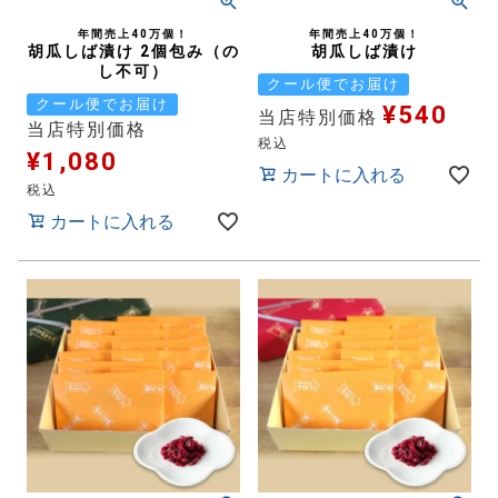
年間売上40万個！
年間売上40万個！
胡瓜しば漬け 2個包み（の
胡瓜しば漬け
し不可）
クール便でお届け
クール便でお届け
¥
540
当店特別価格
当店特別価格
税込
¥
1,080
カートに入れる
税込
カートに入れる