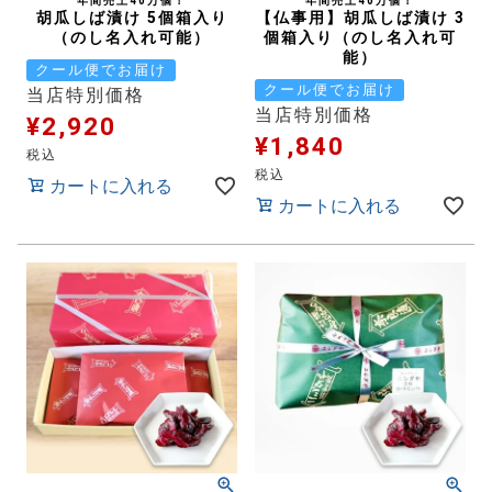
年間売上40万個！
年間売上40万個！
胡瓜しば漬け 5個箱入り
【仏事用】胡瓜しば漬け 3
（のし名入れ可能）
個箱入り（のし名入れ可
能）
クール便でお届け
クール便でお届け
当店特別価格
当店特別価格
¥
2,920
¥
1,840
税込
税込
カートに入れる
カートに入れる