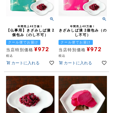
年間売上40万個！
年間売上40万個！
【仏事用】きざみしば漬 2
きざみしば漬 2個包み（の
個包み（のし不可）
し不可）
クール便でお届け
クール便でお届け
¥
972
¥
972
当店特別価格
当店特別価格
税込
税込
カートに入れる
カートに入れる