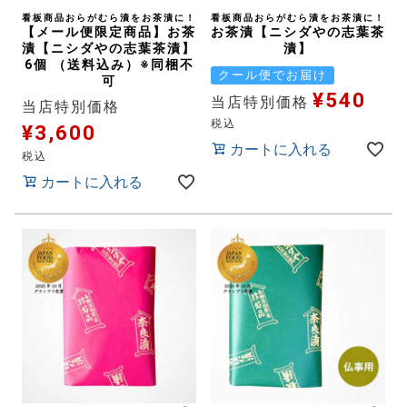
看板商品おらがむら漬をお茶漬に！
看板商品おらがむら漬をお茶漬に！
【メール便限定商品】お茶
お茶漬【ニシダやの志葉茶
漬【ニシダやの志葉茶漬】
漬】
6個 （送料込み）※同梱不
クール便でお届け
可
¥
540
当店特別価格
当店特別価格
税込
¥
3,600
カートに入れる
税込
カートに入れる