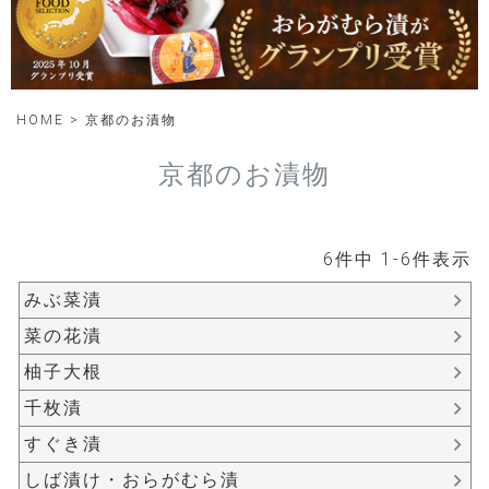
HOME
京都のお漬物
京都のお漬物
6
件中
1
-
6
件表示
みぶ菜漬
菜の花漬
柚子大根
千枚漬
すぐき漬
しば漬け・おらがむら漬