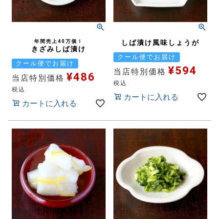
年間売上40万個！
しば漬け風味しょうが
きざみしば漬け
クール便でお届け
クール便でお届け
¥
594
当店特別価格
¥
486
当店特別価格
税込
税込
カートに入れる
カートに入れる