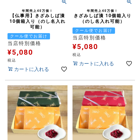
年間売上40万個！
年間売上40万個！
【仏事用】きざみしば漬
きざみしば漬 10個箱入り
10個箱入り（のし名入れ
（のし名入れ可能）
可能）
クール便でお届け
クール便でお届け
当店特別価格
当店特別価格
¥
5,080
¥
5,080
税込
税込
カートに入れる
カートに入れる