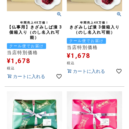
年間売上40万個！
年間売上40万個！
【仏事用】きざみしば漬 3
きざみしば漬 3個箱入り
個箱入り（のし名入れ可
（のし名入れ可能）
能）
クール便でお届け
クール便でお届け
当店特別価格
当店特別価格
¥
1,678
¥
1,678
税込
税込
カートに入れる
カートに入れる