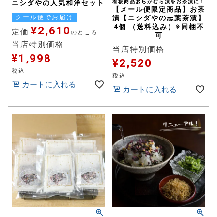
ニシダやの人気和洋セット
看板商品おらがむら漬をお茶漬に！
【メール便限定商品】お茶
クール便でお届け
漬【ニシダやの志葉茶漬】
4個 （送料込み）※同梱不
¥
2,610
定価
のところ
可
当店特別価格
当店特別価格
¥
1,998
¥
2,520
税込
税込
カートに入れる
カートに入れる