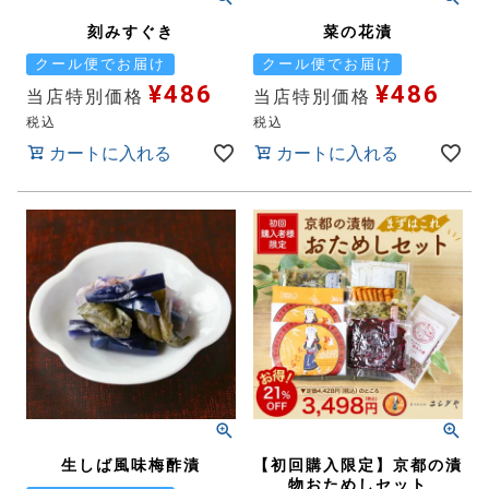
刻みすぐき
菜の花漬
クール便でお届け
クール便でお届け
¥
486
¥
486
当店特別価格
当店特別価格
税込
税込
カートに入れる
カートに入れる
生しば風味梅酢漬
【初回購入限定】京都の漬
物おためしセット