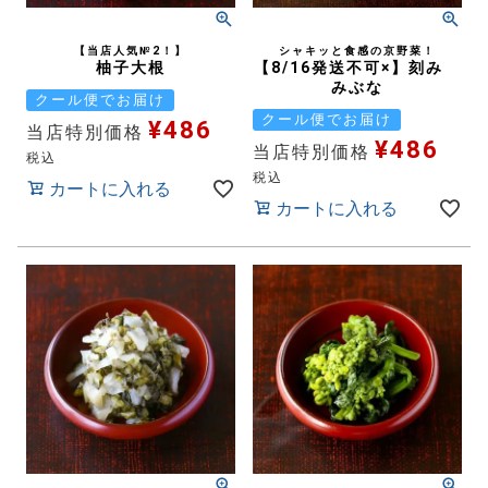
【当店人気№2！】
シャキッと食感の京野菜！
柚子大根
【8/16発送不可×】刻み
みぶな
クール便でお届け
クール便でお届け
¥
486
当店特別価格
¥
486
当店特別価格
税込
税込
カートに入れる
カートに入れる