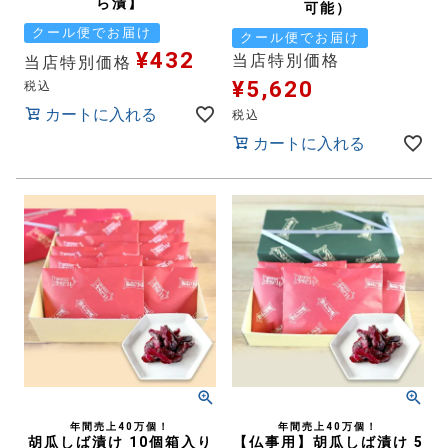
ら漬】
可能）
クール便でお届け
クール便でお届け
¥
432
当店特別価格
当店特別価格
¥
5,620
税込
カートに入れる
税込
カートに入れる
年間売上40万個！
年間売上40万個！
胡瓜しば漬け 10個箱入り
【仏事用】胡瓜しば漬け 5