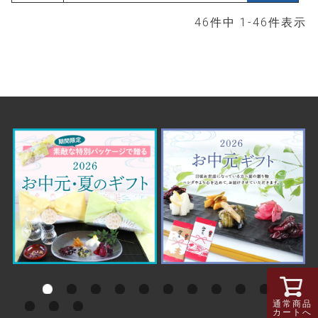
46
件中
1
-
46
件表示
通常商品
カートへ