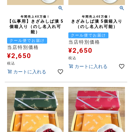
年間売上40万個！
年間売上40万個！
【仏事用】きざみしば漬 5
きざみしば漬 5個箱入り
個箱入り（のし名入れ可
（のし名入れ可能）
能）
クール便でお届け
クール便でお届け
当店特別価格
当店特別価格
¥
2,650
¥
2,650
税込
税込
カートに入れる
カートに入れる