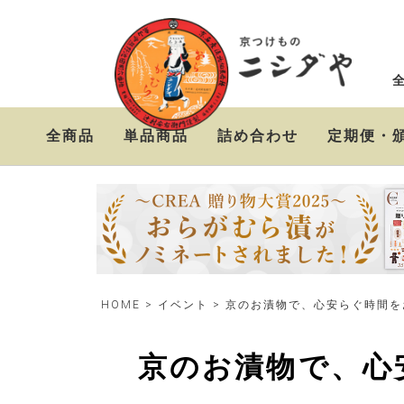
全商品
単品商品
詰め合わせ
定期便・
ニシダやの定番お漬物
おらがむら漬セット
お漬物＆高級茶漬けセ
セット
ット
HOME
イベント
京のお漬物で、心安らぐ時間を
京のお漬物で、心