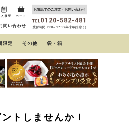
お電話でのご注文・お問い合わせ
購入履歴
カート
0120-582-481
TEL
お問い合わせ
受付時間 9:00～17:00(年末年始除く)
間限定
その他
袋・箱
おらがむら まぜごはん
しば茶漬け
たるたるソース
クリームチーズの西京
ちりめん山椒
おらがむらポン酢
の素
味噌漬
ゼントしませんか！