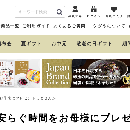
会員登録
ログイン
お気に入り
全商品一覧
ご利用ガイド
よくあるご質問
ニシダやについて
頒布会
夏ギフト
お中元
敬老の日ギフト
期
お母様にプレゼントしませんか！
安らぐ時間をお母様にプレ