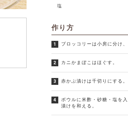
塩
作り方
ブロッコリーは小房に分け
1
カニかまぼこはほぐす。
2
赤かぶ漬けは千切りにする
3
ボウルに米酢・砂糖・塩を
4
漬けを和える。