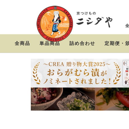
全商品
単品商品
詰め合わせ
定期便・
ニシダやの定番お漬物
おらがむら漬セット
お漬物＆高級茶漬けセ
セット
ット