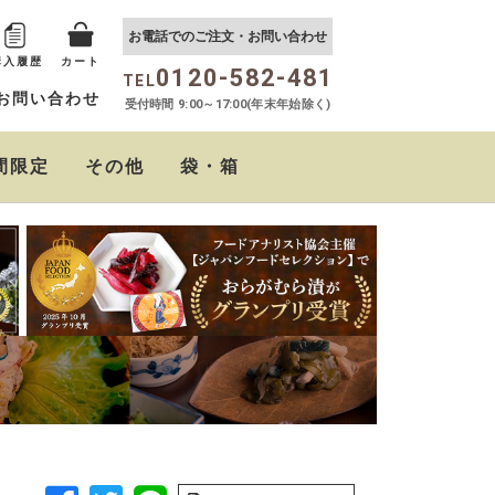
お電話でのご注文・お問い合わせ
購入履歴
カート
0120-582-481
TEL
お問い合わせ
受付時間 9:00～17:00(年末年始除く)
間限定
その他
袋・箱
おらがむら まぜごはん
しば茶漬け
たるたるソース
クリームチーズの西京
ちりめん山椒
おらがむらポン酢
の素
味噌漬