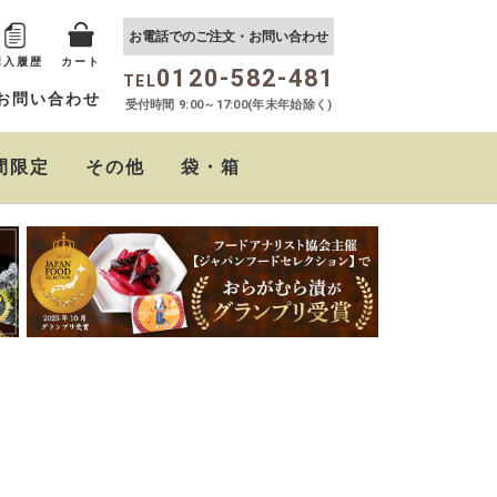
お電話でのご注文・お問い合わせ
購入履歴
カート
0120-582-481
TEL
お問い合わせ
受付時間 9:00～17:00(年末年始除く)
間限定
その他
袋・箱
おらがむら まぜごはん
しば茶漬け
たるたるソース
クリームチーズの西京
ちりめん山椒
おらがむらポン酢
の素
味噌漬