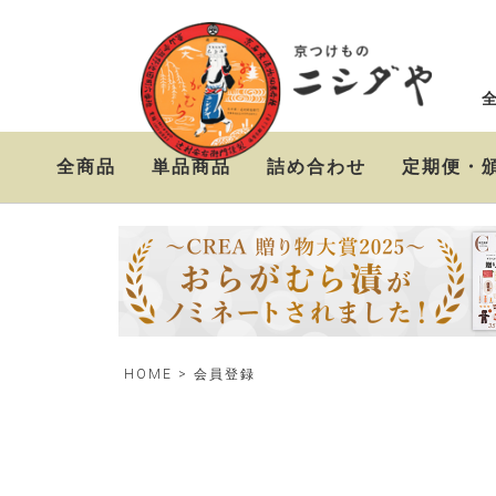
全商品
単品商品
詰め合わせ
定期便・
ニシダやの定番お漬物
おらがむら漬セット
お漬物＆高級茶漬けセ
セット
ット
HOME
会員登録