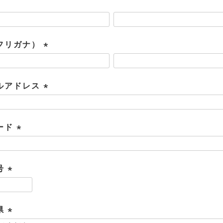
フリガナ）
(
必
須
ルアドレス
)
(
必
須
ード
)
(
必
須
号
)
(
必
須
県
)