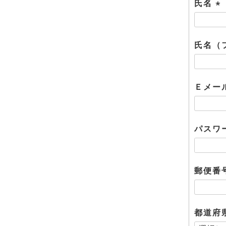
氏名
(
必
須
氏名（
)
Ｅメー
パスワ
郵便番
都道府