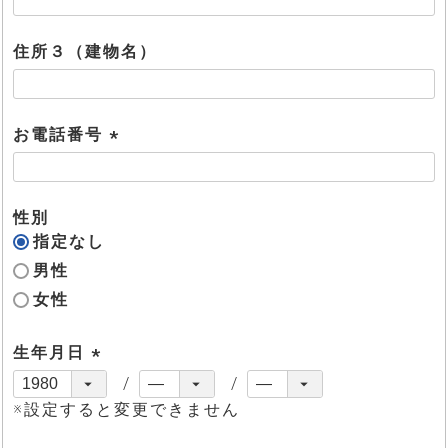
必
須
住所３（建物名）
)
お電話番号
(
必
須
性別
)
指定なし
男性
女性
生年月日
(
必
※設定すると変更できません
須