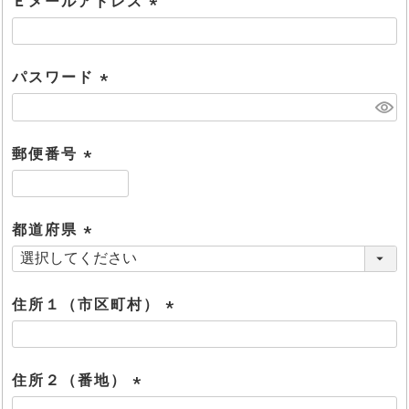
Ｅメールアドレス
)
(
必
須
パスワード
)
(
必
須
郵便番号
)
(
必
須
都道府県
)
(
必
須
住所１（市区町村）
)
(
必
須
住所２（番地）
)
(