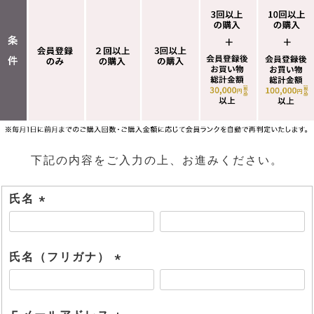
下記の内容をご入力の上、お進みください。
氏名
(
必
須
氏名（フリガナ）
)
(
必
須