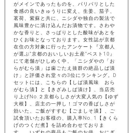
がメインであったものを、パリパリとした
食感の良いきゅうりに変え、生姜、茄子、
茗荷、紫蘇と共に、ニシダや独自の製法で
風味豊かに漬け込んだお漬物です。さわや
かな香りと、さっぱりとした酸味があとを
ひくお味となっております。女性誌が京都
在住の方対象に行ったアンケート『京都人
が選ぶ"京都のおいしいお土産"ベスト10』
にて老舗がひしめく中、「ニシダやの「お
らがむら漬」は歯ごたえ抜群の絶品しば漬
け」と評価され堂々の3位にランキング。D
セットには、こちらの【しば漬風味 おら
がむら漬】と【きざみしば漬け】、当店売
り上げNo.２京都らしさが大変人気の【ゆず
大根】、店主の一押し！ゴマの香ばしさが
効いた、ご飯がすすむ【ごましそ漬】、ご
試食頂いたお客様の、購入率No. 1【きくら
げのつくだ煮】を詰め合わせておりま
す。 いずれの商品もご飯のお供、おにぎ