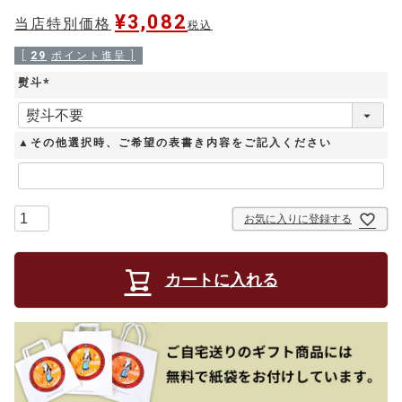
¥
3,082
当店特別価格
税込
[
29
ポイント進呈 ]
熨斗
(
必
須
▲その他選択時、ご希望の表書き内容をご記入ください
)
お気に入りに登録する
カートに入れる