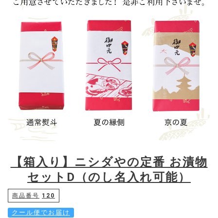
【箱入り】ニシダやの定番 お漬物
セットD（のし名入れ可能）
商品番号
120
クール便でお届け