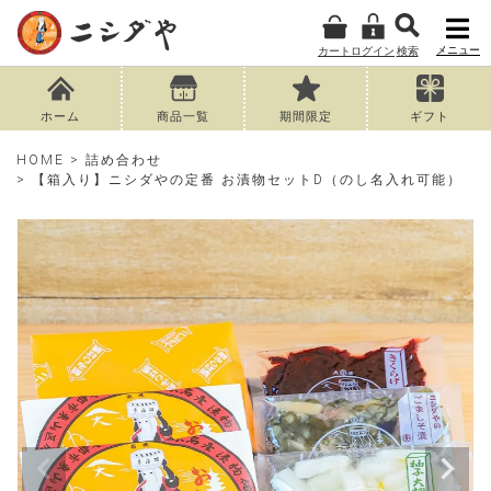
メニュー
カート
ログイン
検索
ホーム
商品一覧
期間限定
ギフト
HOME
詰め合わせ
【箱入り】ニシダやの定番 お漬物セットD（のし名入れ可能）