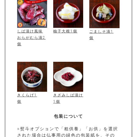
しば漬け風味
柚子大根1個
ごましそ漬1
おらがむら漬2
個
個
きくらげ1
きざみしば漬け
個
1個
包装について
※熨斗オプションで「粗供養」「お供」を選択
された場合は仏事用の緑色の包装紙を、その