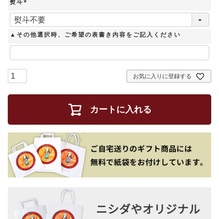
熨斗
(
必
須
▲その他選択時、ご希望の表書き内容をご記入ください
)
お気に入りに登録する
カートに入れる