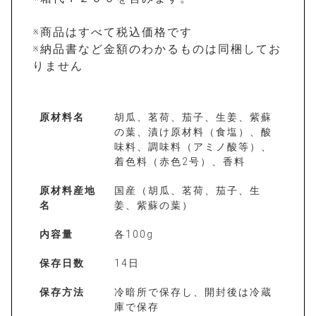
※商品はすべて税込価格です
※納品書など金額のわかるものは同梱してお
りません
原材料名
胡瓜、茗荷、茄子、生姜、紫蘇
の葉、漬け原材料（食塩）、酸
味料、調味料（アミノ酸等）、
着色料（赤色2号）、香料
原材料産地
国産（胡瓜、茗荷、茄子、生
名
姜、紫蘇の葉）
内容量
各100g
保存日数
14日
保存方法
冷暗所で保存し、開封後は冷蔵
庫で保存