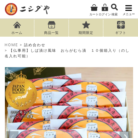
メニュー
カート
ログイン
検索
ホーム
商品一覧
期間限定
ギフト
HOME
詰め合わせ
【仏事用】しば漬け風味 おらがむら漬 １０個箱入り（のし
名入れ可能）