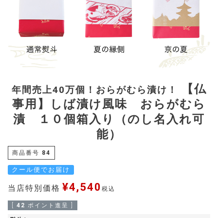
【仏
年間売上40万個！おらがむら漬け！
事用】しば漬け風味 おらがむら
漬 １０個箱入り（のし名入れ可
能）
商品番号
84
クール便でお届け
¥
4,540
当店特別価格
税込
[
42
ポイント進呈 ]