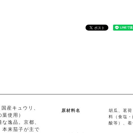
（国産キュウリ、
原材料名
胡瓜、茗荷
の葉使用）
料（食塩・
適な逸品。京都、
酸等）、着
、本来茄子が主で