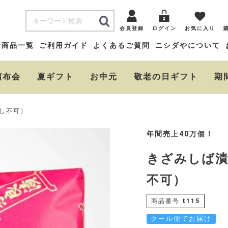
会員登録
ログイン
お気に入り
全商品一覧
ご利用ガイド
よくあるご質問
ニシダやについて
頒布会
夏ギフト
お中元
敬老の日ギフト
期
のし不可）
年間売上40万個！
きざみしば漬
不可）
商品番号
t115
クール便でお届け