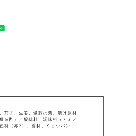
、茄子、生姜、紫蘇の葉、漬け原材
醸造酢）／酸味料、調味料（アミノ
色料（赤2）、香料、ミョウバン