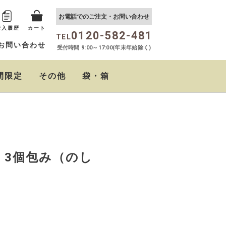
お電話でのご注文・お問い合わせ
購入履歴
カート
0120-582-481
TEL
お問い合わせ
受付時間 9:00～17:00(年末年始除く)
間限定
その他
袋・箱
おらがむら まぜごはん
しば茶漬け
たるたるソース
クリームチーズの西京
ちりめん山椒
おらがむらポン酢
の素
味噌漬
 3個包み（のし