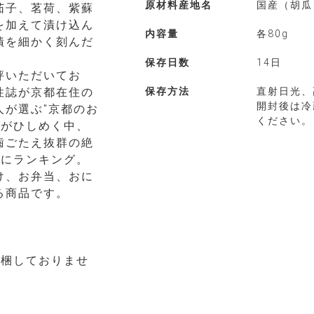
原材料産地名
国産（胡瓜
茄子、茗荷、紫蘇
を加えて漬け込ん
内容量
各80g
漬を細かく刻んだ
保存日数
14日
評いただいてお
性誌が京都在住の
保存方法
直射日光、
開封後は冷
人が選ぶ"京都のお
ください。
舗がひしめく中、
歯ごたえ抜群の絶
位にランキング。
け、お弁当、おに
る商品です。
同梱しておりませ