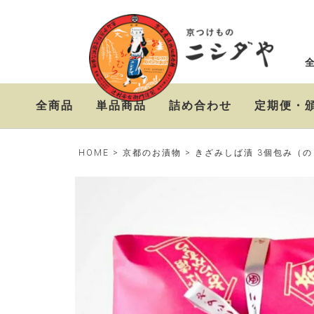
全商品
単品商品
詰め合わせ
定期便・
ニシダやの定番お漬物
おらがむら漬セット
お漬物＆高級茶漬けセ
HOME
京都のお漬物
きざみしば漬 3個包み（
セット
ット