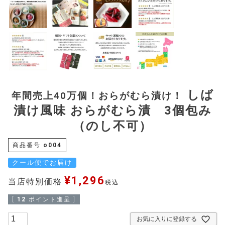
しば
年間売上40万個！おらがむら漬け！
漬け風味 おらがむら漬 3個包み
（のし不可）
商品番号
o004
クール便でお届け
¥
1,296
当店特別価格
税込
[
12
ポイント進呈 ]
お気に入りに登録する