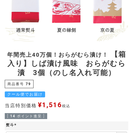
【箱
年間売上40万個！おらがむら漬け！
入り】しば漬け風味 おらがむら
漬 3個（のし名入れ可能）
商品番号
79
クール便でお届け
¥
1,516
当店特別価格
税込
[
14
ポイント進呈 ]
熨斗
(