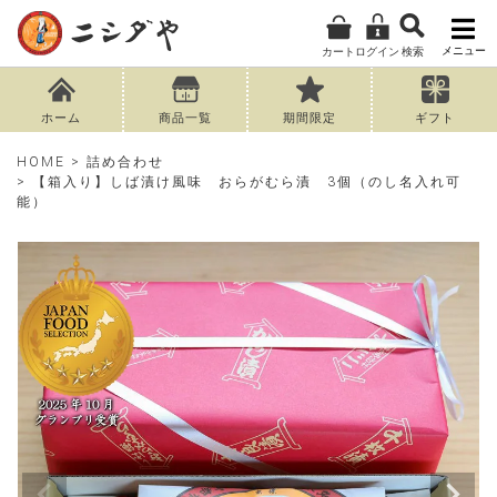
メニュー
カート
ログイン
検索
ホーム
商品一覧
期間限定
ギフト
HOME
詰め合わせ
【箱入り】しば漬け風味 おらがむら漬 3個（のし名入れ可
能）