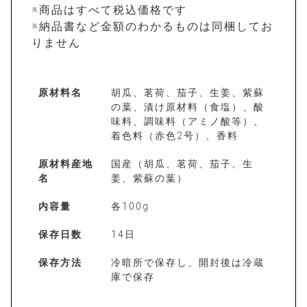
※商品はすべて税込価格です
※納品書など金額のわかるものは同梱してお
りません
原材料名
胡瓜、茗荷、茄子、生姜、紫蘇
の葉、漬け原材料（食塩）、酸
味料、調味料（アミノ酸等）、
着色料（赤色2号）、香料
原材料産地
国産（胡瓜、茗荷、茄子、生
名
姜、紫蘇の葉）
内容量
各100g
保存日数
14日
保存方法
冷暗所で保存し、開封後は冷蔵
庫で保存