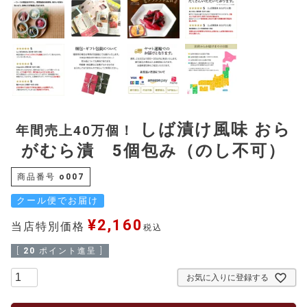
しば漬け風味 おら
年間売上40万個！
がむら漬 5個包み（のし不可）
商品番号
o007
クール便でお届け
¥
2,160
当店特別価格
税込
[
20
ポイント進呈 ]
お気に入りに登録する