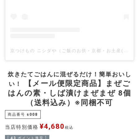
京つけもの ニシダや（ご飯のお供・京都・お土産(@kyo_tsukemono.nishidaya)がシェアした投稿
炊きたてごはんに混ぜるだけ！簡単おいし
【メール便限定商品】まぜご
い！
はんの素・しば漬けまぜまぜ 8個
（送料込み）※同梱不可
商品番号
s008
¥
4,680
当店特別価格
税込
[
43
ポイント進呈 ]