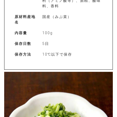
料（アミノ酸等）、酒精、酸味
料、香料
原材料産地
国産（みぶ菜）
名
内容量
100g
保存日数
5日
保存方法
10℃以下で保存