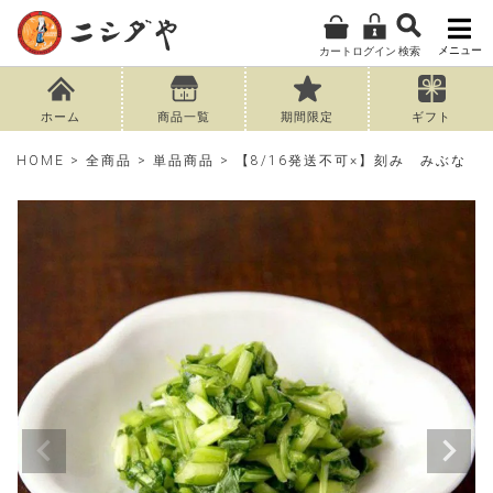
メニュー
カート
ログイン
検索
ホーム
商品一覧
期間限定
ギフト
HOME
全商品
単品商品
【8/16発送不可×】刻み みぶな