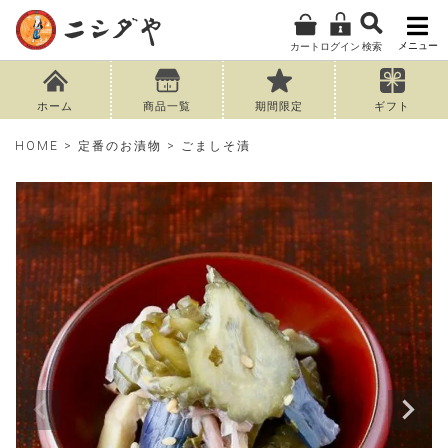
メニュー
カート
ログイン
検索
ホーム
商品一覧
期間限定
ギフト
HOME
定番のお漬物
ごましそ漬