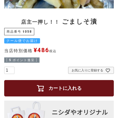
ごましそ漬
店主一押し！！
商品番号
t058
クール便でお届け
¥
486
当店特別価格
税込
[
5
ポイント進呈 ]
お気に入りに登録する
カートに入れる