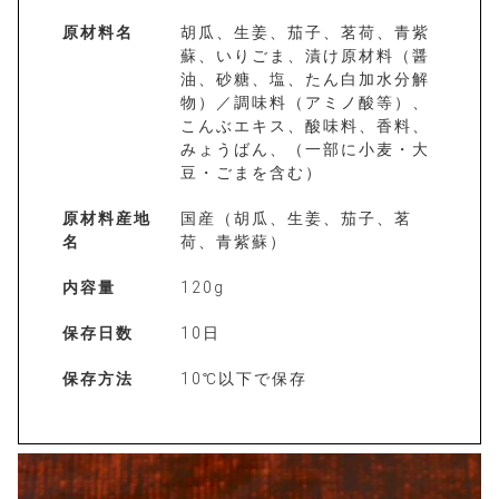
原材料名
胡瓜、生姜、茄子、茗荷、青紫
蘇、いりごま、漬け原材料（醤
油、砂糖、塩、たん白加水分解
物）／調味料（アミノ酸等）、
こんぶエキス、酸味料、香料、
みょうばん、（一部に小麦・大
豆・ごまを含む）
原材料産地
国産（胡瓜、生姜、茄子、茗
名
荷、青紫蘇）
内容量
120g
保存日数
10日
保存方法
10℃以下で保存