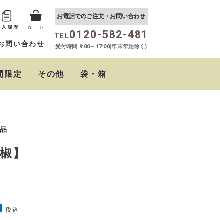
お電話でのご注文・お問い合わせ
購入履歴
カート
0120-582-481
TEL
お問い合わせ
受付時間 9:00～17:00(年末年始除く)
間限定
その他
袋・箱
おらがむら まぜごはん
しば茶漬け
たるたるソース
クリームチーズの西京
ちりめん山椒
おらがむらポン酢
の素
味噌漬
品
椒】
1
税込