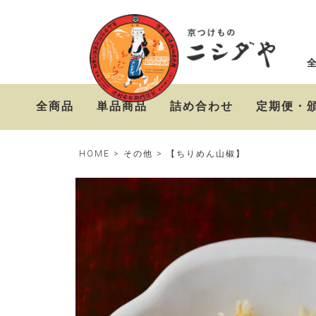
全商品
単品商品
詰め合わせ
定期便・
ニシダやの定番お漬物
おらがむら漬セット
お漬物＆高級茶漬けセ
HOME
その他
【ちりめん山椒】
セット
ット