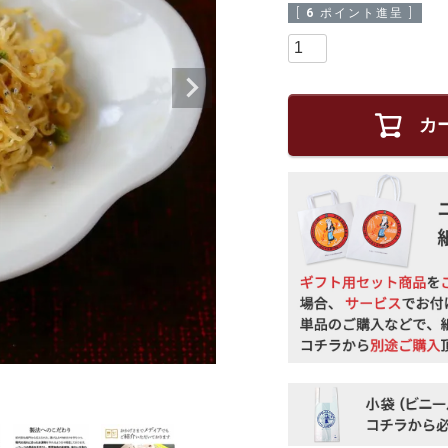
[
6
ポイント進呈 ]
カ