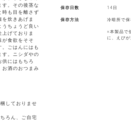
ます。その後茎な
保存日数
14日
と時も目を離さず
椒を炊きあげま
保存方法
冷暗所で保
ようちょうど良い
※本製品で
仕上げておりま
に、えびが
味が食欲をそそ
す。ごはんにはも
ます。ニシダやの
お供にはもちろ
、お酒のおつまみ
同梱しておりませ
もちろん、ご自宅