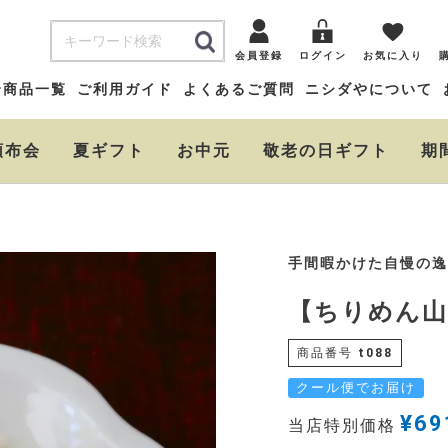
会員登録
ログイン
お気に入り
全商品一覧
ご利用ガイド
よくあるご質問
ニシダやについて
頒布会
夏ギフト
お中元
敬老の日ギフト
期
手間暇かけた自慢の逸
【ちりめん山
商品番号
t088
クール便でお届け
¥
69
当店特別価格