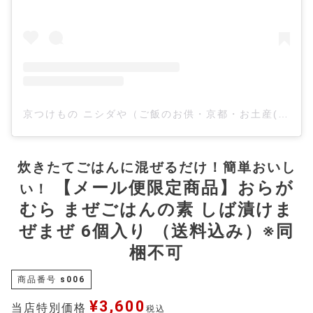
京つけもの ニシダや（ご飯のお供・京都・お土産(@kyo_tsukemono.nishidaya)がシェアした投稿
炊きたてごはんに混ぜるだけ！簡単おいし
【メール便限定商品】おらが
い！
むら まぜごはんの素 しば漬けま
ぜまぜ 6個入り （送料込み）※同
梱不可
商品番号
s006
¥
3,600
当店特別価格
税込