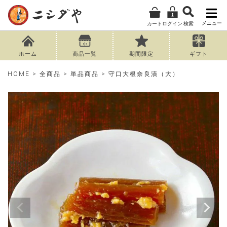
メニュー
カート
ログイン
検索
ホーム
商品一覧
期間限定
ギフト
HOME
全商品
単品商品
守口大根奈良漬（大）