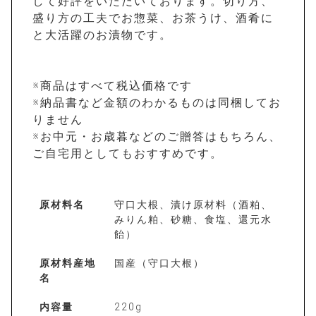
して好評をいただいております。切り方、
盛り方の工夫でお惣菜、お茶うけ、酒肴に
と大活躍のお漬物です。
※商品はすべて税込価格です
※納品書など金額のわかるものは同梱してお
りません
※お中元・お歳暮などのご贈答はもちろん、
ご自宅用としてもおすすめです。
原材料名
守口大根、漬け原材料（酒粕、
みりん粕、砂糖、食塩、還元水
飴）
原材料産地
国産（守口大根）
名
内容量
220g