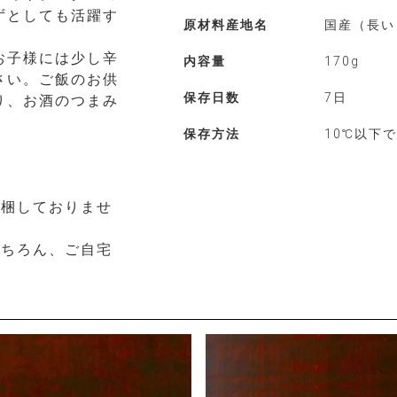
ずとしても活躍す
原材料産地名
国産（長い
お子様には少し辛
内容量
170g
さい。ご飯のお供
保存日数
7日
り、お酒のつまみ
保存方法
10℃以下
同梱しておりませ
もちろん、ご自宅