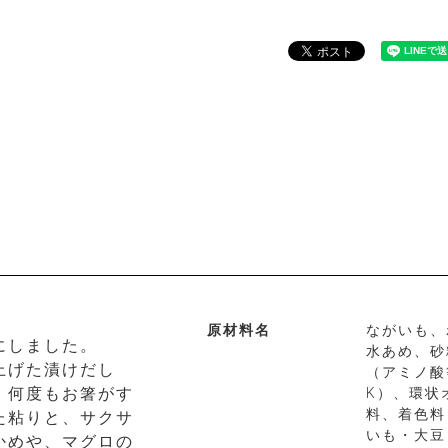
原材料名
ながいも、
にしました。
水あめ、砂
上げた漬けだし
（アミノ酸
、何度もお箸がす
K）、環状
料、着色料
た粘りと、サクサ
いも・大豆
かめや、マグロの