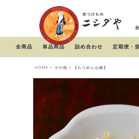
全商品
単品商品
詰め合わせ
定期便・
ニシダやの定番お漬物
おらがむら漬セット
お漬物＆高級茶漬けセ
HOME
その他
【ちりめん山椒】
セット
ット