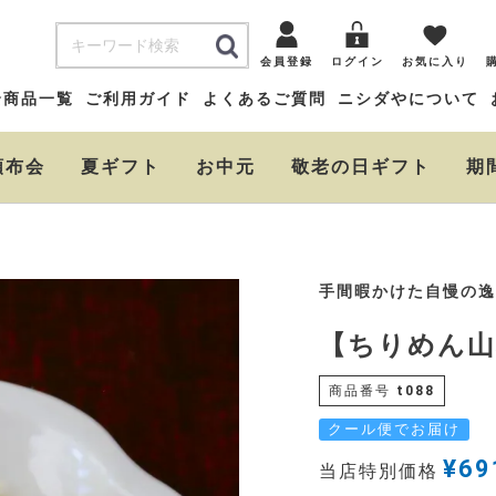
会員登録
ログイン
お気に入り
全商品一覧
ご利用ガイド
よくあるご質問
ニシダやについて
頒布会
夏ギフト
お中元
敬老の日ギフト
期
手間暇かけた自慢の逸
【ちりめん山
商品番号
t088
クール便でお届け
¥
69
当店特別価格