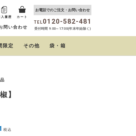
お電話でのご注文・お問い合わせ
購入履歴
カート
0120-582-481
TEL
お問い合わせ
受付時間 9:00～17:00(年末年始除く)
間限定
その他
袋・箱
おらがむら まぜごはん
しば茶漬け
たるたるソース
クリームチーズの西京
ちりめん山椒
おらがむらポン酢
の素
味噌漬
品
椒】
1
税込