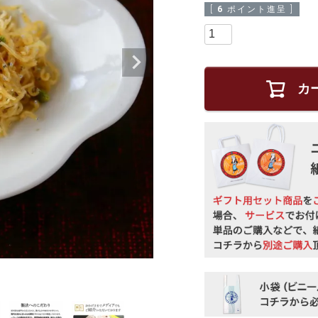
[
6
ポイント進呈 ]
カ