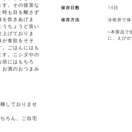
ます。その後茎な
保存日数
14日
と時も目を離さず
椒を炊きあげま
保存方法
冷暗所で保
ようちょうど良い
※本製品で
仕上げておりま
に、えびが
味が食欲をそそ
す。ごはんにはも
ます。ニシダやの
お供にはもちろ
、お酒のおつまみ
同梱しておりませ
もちろん、ご自宅