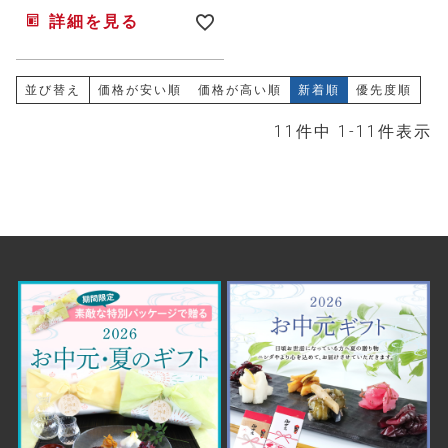
詳細を見る
並び替え
価格が安い順
価格が高い順
新着順
優先度順
11
件中
1
-
11
件表示