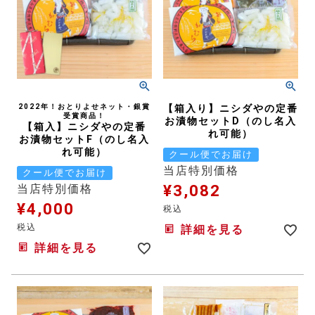
2022年！おとりよせネット・銀賞
【箱入り】ニシダやの定番
受賞商品！
お漬物セットD（のし名入
【箱入】ニシダやの定番
れ可能）
お漬物セットF（のし名入
れ可能）
クール便でお届け
当店特別価格
クール便でお届け
¥
3,082
当店特別価格
¥
4,000
税込
税込
詳細を見る
詳細を見る