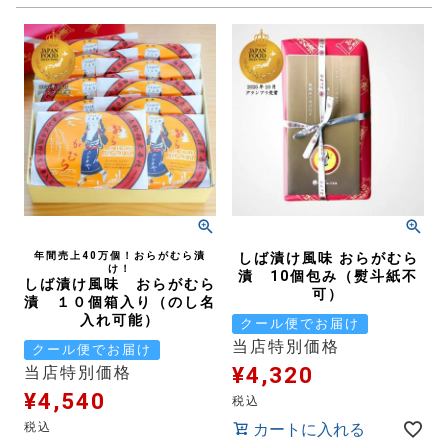
年間売上40万個！おらがむら漬
しば漬け風味 おらがむら
け！
漬 10個包み（熨斗紙不
しば漬け風味 おらがむら
可）
漬 １０個箱入り（のし名
入れ可能）
クール便でお届け
当店特別価格
クール便でお届け
¥
4,320
当店特別価格
¥
4,540
税込
税込
カートに入れる