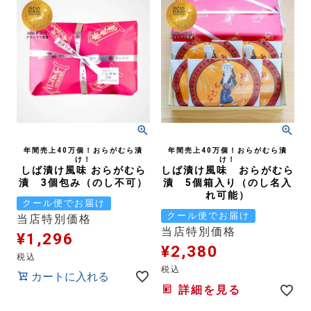
年間売上40万個！おらがむら漬
年間売上40万個！おらがむら漬
け！
け！
しば漬け風味 おらがむら
しば漬け風味 おらがむら
漬 3個包み（のし不可）
漬 5個箱入り（のし名入
れ可能）
クール便でお届け
クール便でお届け
当店特別価格
当店特別価格
¥
1,296
¥
2,380
税込
税込
カートに入れる
詳細を見る