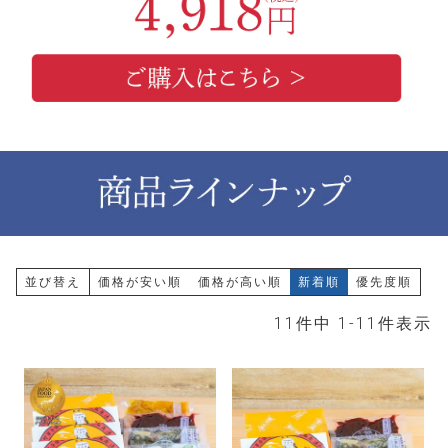
並び替え
価格が安い順
価格が高い順
新着順
優先度順
11
件中
1
-
11
件表示