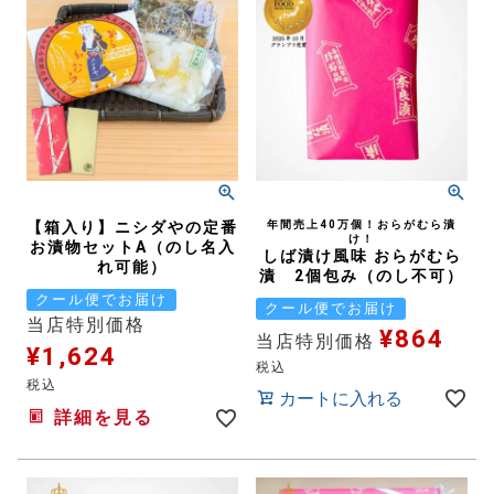
【箱入り】ニシダやの定番
年間売上40万個！おらがむら漬
け！
お漬物セットA（のし名入
しば漬け風味 おらがむら
れ可能）
漬 2個包み（のし不可）
クール便でお届け
クール便でお届け
当店特別価格
¥
864
当店特別価格
¥
1,624
税込
税込
カートに入れる
詳細を見る