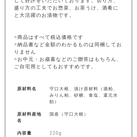
して好評をいただいております。切り方、
盛り方の工夫でお惣菜、お茶うけ、酒肴に
と大活躍のお漬物です。
※商品はすべて税込価格です
※納品書など金額のわかるものは同梱してお
りません
※お中元・お歳暮などのご贈答はもちろん、
ご自宅用としてもおすすめです。
原材料名
守口大根、漬け原材料（酒粕、
みりん粕、砂糖、食塩、還元水
飴）
原材料産地
国産（守口大根）
名
内容量
220g