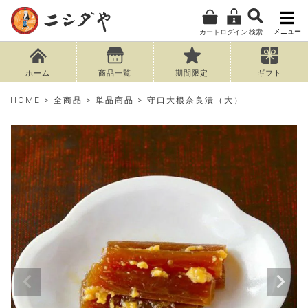
メニュー
カート
ログイン
検索
ホーム
商品一覧
期間限定
ギフト
HOME
全商品
単品商品
守口大根奈良漬（大）