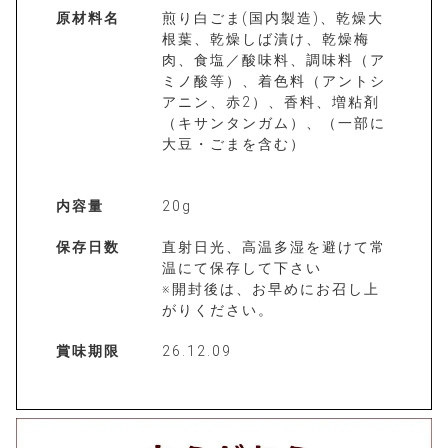
原材料名
煎り白ごま(国内製造)、乾燥大
根葉、乾燥しば漬け、乾燥梅
肉、食塩／酸味料、調味料（ア
ミノ酸等）、着色料（アントシ
アニン、赤2）、香料、増粘剤
（キサンタンガム）、（一部に
大豆・ごまを含む）
内容量
20g
保存日数
直射日光、高温多湿を避けて常
温にて保存して下さい
※開封後は、お早めにお召し上
がりください。
賞味期限
26.12.09