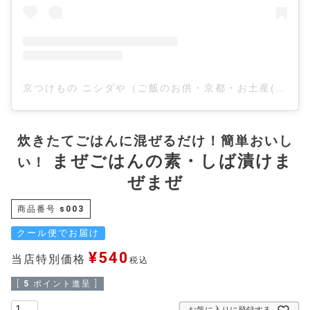
京つけもの ニシダや（ご飯のお供・京都・お土産(@kyo_tsukemono.nishidaya)がシェアした投稿
炊きたてごはんに混ぜるだけ！簡単おいし
まぜごはんの素・しば漬けま
い！
ぜまぜ
商品番号
s003
クール便でお届け
¥
540
当店特別価格
税込
[
5
ポイント進呈 ]