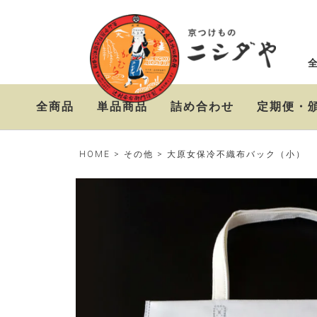
全商品
単品商品
詰め合わせ
定期便・
ニシダやの定番お漬物
おらがむら漬セット
お漬物＆高級茶漬けセ
HOME
その他
大原女保冷不織布バック（小）
セット
ット