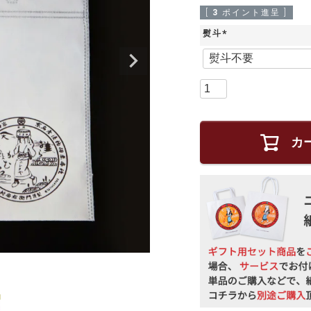
[
3
ポイント進呈 ]
熨斗
(
必
須
)
カ