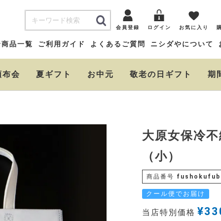
会員登録
ログイン
お気に入り
全商品一覧
ご利用ガイド
よくあるご質問
ニシダやについて
頒布会
夏ギフト
お中元
敬老の日ギフト
期
大原女保冷不
（小）
商品番号
fushokufub
クール便でお届け
¥
33
当店特別価格