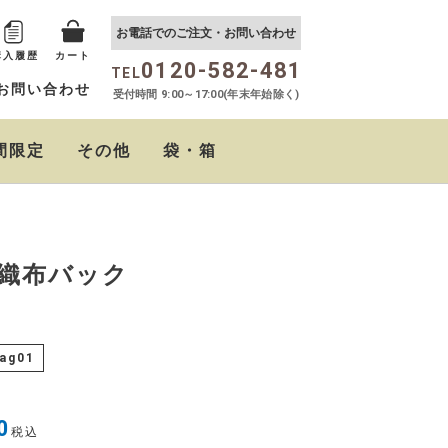
お電話でのご注文・お問い合わせ
購入履歴
カート
0120-582-481
TEL
お問い合わせ
受付時間 9:00～17:00(年末年始除く)
間限定
その他
袋・箱
おらがむら まぜごはん
しば茶漬け
たるたるソース
クリームチーズの西京
ちりめん山椒
おらがむらポン酢
の素
味噌漬
織布バック
ag01
0
税込