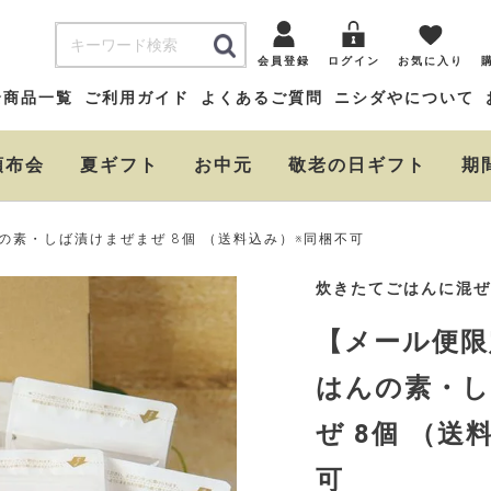
会員登録
ログイン
お気に入り
全商品一覧
ご利用ガイド
よくあるご質問
ニシダやについて
頒布会
夏ギフト
お中元
敬老の日ギフト
期
の素・しば漬けまぜまぜ 8個 （送料込み）※同梱不可
炊きたてごはんに混ぜ
【メール便限
はんの素・
ぜ 8個 （送
可