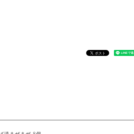
ば漬まぜまぜ 8個