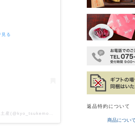
で見る
返品特約について
京つけもの ニシダや（ご飯のお供・京都・お土産(@kyo_tsukemono.nishidaya)がシェアした投稿
商品につい