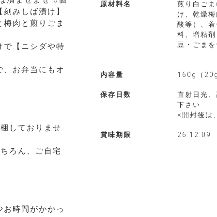
原材料名
煎り白ごま
【刻みしば漬け】
け、乾燥梅
と梅肉と煎りごま
酸等）、着
料、増粘剤
豆・ごまを
けで【ニシダや特
で、お弁当にもオ
内容量
160g（20
保存日数
直射日光、
下さい
※開封後は
同梱しておりませ
賞味期限
26.12.09
もちろん、ご自宅
。
少お時間がかかっ