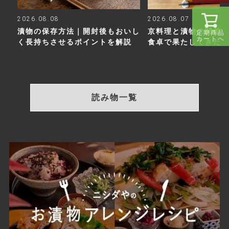
2026.08.08
2026.08.07
漬物の保存方法｜開封後もおいし
京料理と漬物の関係
定期商品
カートへ
く長持ちさせるポイントを解説
食卓で果たしてきた
読み物一覧