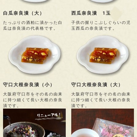
白瓜奈良漬（大）
西瓜奈良漬 1玉
たっぷりの酒粕に漬かった白
子供の握りこぶしぐらいの児
瓜は奈良漬の代表格です。
玉西瓜の奈良漬です。
守口大根奈良漬（小）
守口大根奈良漬（大）
大阪府守口市をその名の由来
大阪府守口市をその名の由来
に持つ細くて長い大根の奈良
に持つ細くて長い大根の奈良
漬です。
漬です。