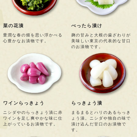
菜の花漬
べったら漬け
豊潤な春の畑を思い浮かべる
麹の甘みと大根の歯ざわりが
心豊かなお漬物です。
美味しい東京の代表的な甘口
のお漬物です。
ワインらっきょう
らっきょう漬
ニシダやのらっきょう漬に赤
まるまるとハリのあるらっき
ワインを足し爽やかな味に仕
ょう漬。ニシダや独自の味で
上がっているお漬物です。
漬け込んだ甘口のお漬物で
す。