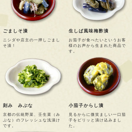
ごましそ漬
生しば風味梅酢漬
ニシダや店主の一押しごまし
お茄子が食べたいというお客
そ漬！
様のお声から生まれた商品で
す。
刻み みぶな
小茄子からし漬
京都の伝統野菜、壬生菜（み
見るからに微笑ましい一口茄
ぶな）のフレッシュな浅漬け
子をピリッと漬け込みまし
です。
た。