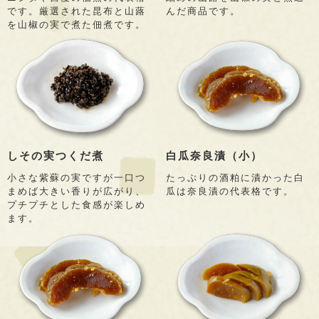
です。厳選された昆布と山蕗
んだ商品です。
を山椒の実で煮た佃煮です。
しその実つくだ煮
白瓜奈良漬（小）
小さな紫蘇の実ですが一口つ
たっぷりの酒粕に漬かった白
まめば大きい香りが広がり、
瓜は奈良漬の代表格です。
プチプチとした食感が楽しめ
ます。