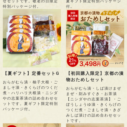
せセットです。敬老の日限定
夏ギフト限定特別パッケージ
特別パッケージ付。
付。
【夏ギフト】定番セットG
【初回購入限定】京都の漬
物おためしセット
おらがむら漬・柚子大根・ご
ましそ漬・きくらげのつくだ
おらがむら漬・しば漬けまぜ
煮・ハリハリ大根漬・ニシダ
まぜ・刻みすぐき・お茶漬
やの志葉茶漬の詰め合わせセ
【ニシダやの志葉茶漬】・ご
ットです。夏ギフト限定特別
ぼうしょうゆ漬・きくらげの
パッケージ付。
つくだ煮・ごましそ漬・きざ
みしば漬けの詰め合わせセッ
トです。