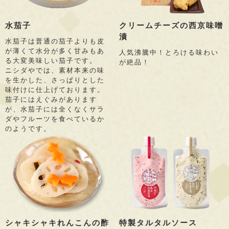
水茄子
クリームチーズの西京味噌
漬
水茄子は普通の茄子よりも皮
が薄くて水分が多く甘みもあ
人気沸騰中！とろける味わい
る大変美味しい茄子です。
が絶品！
ニシダやでは、素材本来の味
を生かした、さっぱりとした
味付けに仕上げております。
茄子にはえぐみがあります
が、水茄子には全くなくサラ
ダやフルーツを食べているか
のようです。
シャキシャキれんこんの酢
特製タルタルソース