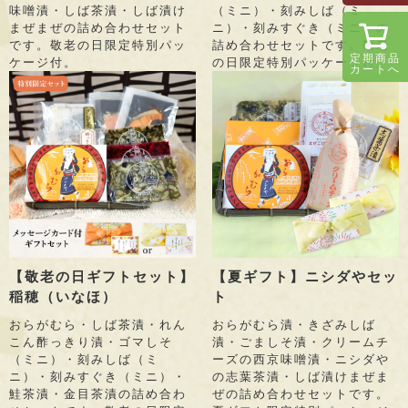
味噌漬・しば茶漬・しば漬け
（ミニ）・刻みしば（ミ
まぜまぜの詰め合わせセット
ニ）・刻みすぐき（ミニ）の
です。敬老の日限定特別パッ
詰め合わせセットです。敬老
定期商品
ケージ付。
の日限定特別パッケージ付。
カートへ
【敬老の日ギフトセット】
【夏ギフト】ニシダやセッ
稲穂（いなほ）
ト
おらがむら・しば茶漬・れん
おらがむら漬・きざみしば
こん酢っきり漬・ゴマしそ
漬・ごましそ漬・クリームチ
（ミニ）・刻みしば（ミ
ーズの西京味噌漬・ニシダや
ニ）・刻みすぐき（ミニ）・
の志葉茶漬・しば漬けまぜま
鮭茶漬・金目茶漬の詰め合わ
ぜの詰め合わせセットです。