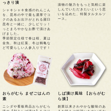
っきり漬
漬物の魅力をもっと気軽に楽
しんでいただきたいという思
シャキシャキ食感のれんこん
いを込めた、特製タルタルソ
を、昆布の中で最も濃厚でコ
ース。
クのあるお出汁がとれる羅臼
昆布と一緒に、少しピリッ！
っとまろやかなお酢で漬けあ
げました。
季節限定仕様で春は桜、夏は
金魚、秋は紅葉、冬は鶴亀な
ど可愛らしい人参入りです！
おらがむら まぜごはんの
しば漬け風味 【おらがむ
素
ら漬】
ニシダや看板商品おらがむら
創業以来さわやかな酸味のあ