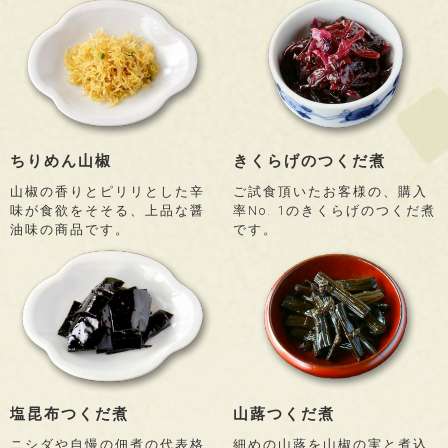
ちりめん山椒
きくらげのつくだ煮
山椒の香りとピリリとした辛
ご試食頂いたお客様の、購入
味が食欲をそそる、上品な醤
率No. 1のきくらげのつくだ煮
油味の商品です。
です。
塩昆布つくだ煮
山蕗つくだ煮
ニシダや自慢の佃煮の代表格
細めの山蕗を山椒の実と煮込