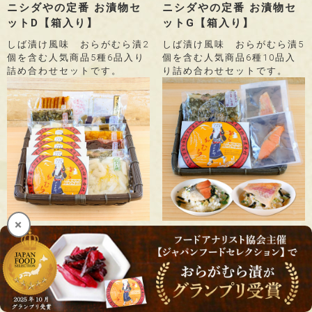
ニシダやの定番 お漬物セ
ニシダやの定番 お漬物セ
ットD【箱入り】
ットG【箱入り】
しば漬け風味 おらがむら漬2
しば漬け風味 おらがむら漬5
個を含む人気商品5種6品入り
個を含む人気商品6種10品入
詰め合わせセットです。
り詰め合わせセットです。
×
ニシダやの定番 お漬物セ
【お茶漬入りセットA・
ットJ【箱入り】
鮭・金目】
しば漬け風味 おらがむら漬5
お漬物2種と高級茶漬けの贅沢
個を含む人気商品12種16品入
セット！
り詰め合わせセットです。