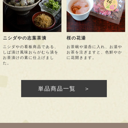
ニシダやの志葉茶漬
桜の花湯
ニシダやの看板商品である、
お茶碗や湯呑に入れ、お湯や
しば漬け風味おらがむら漬を
お茶を注ぎますと、色鮮やか
お茶漬けの素に仕上げまし
に花開きます。
た。
単品商品一覧 ＞