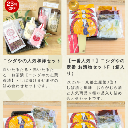
ニシダやの人気和洋セット
【一番人気！】ニシダやの
定番 お漬物セットF（箱入
白いたるたる・赤いたるた
り）
る・お茶漬【ニシダやの志葉
茶漬】・しば漬けまぜまぜの
2022年！京都土産第3位！
詰め合わせセットです。
しば漬け風味 おらがむら漬
と人気商品６種８品入り詰め
合わせセットです。