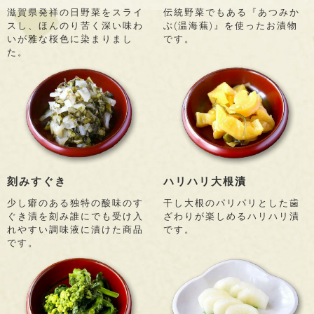
滋賀県発祥の日野菜をスライ
伝統野菜でもある『あつみか
スし、ほんのり苦く深い味わ
ぶ(温海蕪)』を使ったお漬物
いが雅な桜色に染まりまし
です。
た。
刻みすぐき
ハリハリ大根漬
少し癖のある独特の酸味のす
干し大根のパリパリとした歯
ぐき漬を刻み誰にでも受け入
ざわりが楽しめるハリハリ漬
れやすい調味液に漬けた商品
です。
です。