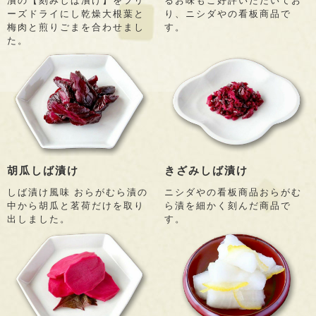
漬の【刻みしば漬け】をフリ
るお味もご好評いただいてお
ーズドライにし乾燥大根葉と
り、ニシダやの看板商品で
梅肉と煎りごまを合わせまし
す。
た。
胡瓜しば漬け
きざみしば漬け
しば漬け風味 おらがむら漬の
ニシダやの看板商品おらがむ
中から胡瓜と茗荷だけを取り
ら漬を細かく刻んだ商品で
出しました。
す。