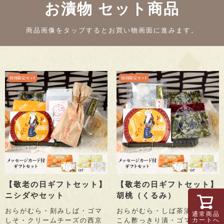
お漬物 セット商品
商品画像を
タップ
するとお買い物画面に進みます。
【敬老の日ギフトセット】
【敬老の日ギフトセット】
ニシダやセット
胡桃（くるみ）
おらがむら・刻みしば・ゴマ
おらがむら・しば茶漬・れん
通常商品
カートへ
しそ・クリームチーズの西京
こん酢っきり漬・ゴマしそ