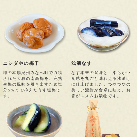
ニシダやの梅干
浅漬なす
梅の本場紀州みなべ町で収穫
なす本来の旨味と、柔らかい
された大粒の南高梅を、完熟
食感を丸ごと味わえる浅漬け
生梅の風味を引き出すため塩
に仕上げました。つやつやの
分5％まで抑えたうす塩梅で
美しい濃紺が食卓に映え、お
す。
箸がススムお漬物です。